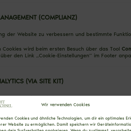
MANAGEMENT (COMPLIANZ)
ng der Website zu verbessern und bestimmte Funktio
on Cookies wird beim ersten Besuch über das Tool
Com
it über den Link „Cookie-Einstellungen“ im Footer anp
YTICS (VIA SITE KIT)
zen wir
Google Analytics
ein. Die Einbindung erfolgt 
Wir verwenden Cookies
(IP-Masking aktiviert)
enden Cookies und ähnliche Technologien, um dir ein optimales Erl
ßlich auf Basis Ihrer Einwilligung
erer Website zu ermöglichen. Damit speichern wir Geräteinformati
 Gordon House, Barrow Street, Dublin 4, Irland
en dein Surfverhalten analysieren. Wenn du zustimmst, verarbeite