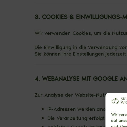
3. COOKIES & EINWILLIGUNGS-
Wir verwenden Cookies, um die Nutzu
Die Einwilligung in die Verwendung v
Sie können Ihre Einstellungen jederze
4. WEBANALYSE MIT GOOGLE ANAL
Zur Analyse der Website-Nutzung set
IP-Adressen werden anonymisiert 
Wir verw
Die Verarbeitung erfolgt ausschlie
auf uns
Anbieter: Google Ireland Limited,
und könn