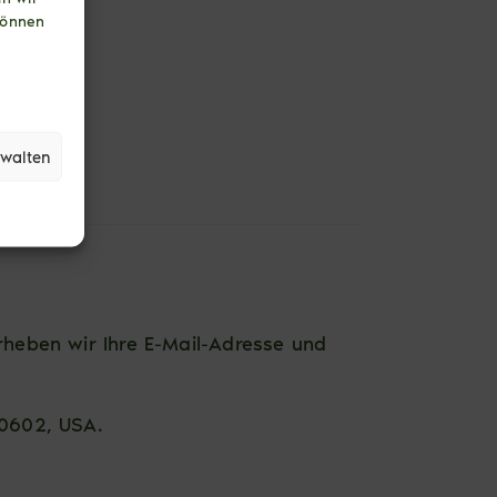
können
rwalten
rheben wir Ihre E-Mail-Adresse und
60602, USA.