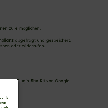
nen zu ermöglichen.
plianz
abgefragt und gespeichert.
assen oder widerrufen.
über das Plugin
Site Kit
von Google.
ebnis
onen
n wir